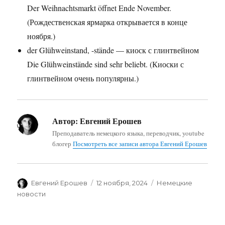
Der Weihnachtsmarkt öffnet Ende November.
(Рождественская ярмарка открывается в конце
ноября.)
der Glühweinstand, -stände — киоск с глинтвейном
Die Glühweinstände sind sehr beliebt. (Киоски с
глинтвейном очень популярны.)
Автор:
Евгений Ерошев
Преподаватель немецкого языка, переводчик, youtube
блогер
Посмотреть все записи автора Евгений Ерошев
Автор
Опубликовано
Рубрики
Евгений Ерошев
12 ноября, 2024
Немецкие
новости