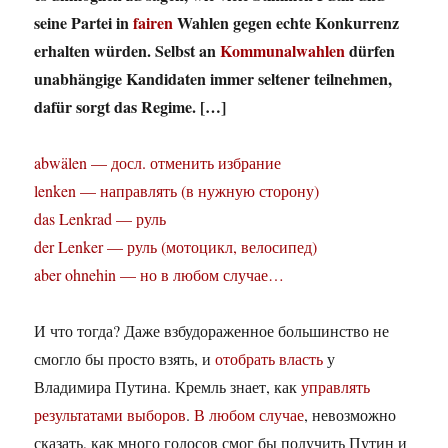
seine Partei in
fairen
Wahlen gegen echte Konkurrenz
erhalten würden. Selbst an
Kommunalwahlen
dürfen
unabhängige Kandidaten immer seltener teilnehmen,
dafür sorgt das Regime. […]
abwälen — досл. отменить избрание
lenken — направлять (в нужную сторону)
das Lenkrad — руль
der Lenker — руль (мотоцикл, велосипед)
aber ohnehin — но в любом случае…
И что тогда? Даже взбудораженное большинство не
смогло бы просто взять, и
отобрать власть
у
Владимира Путина. Кремль знает, как
управлять
результатами выборов
.
В любом случае
, невозможно
сказать, как много голосов смог бы получить Путин и