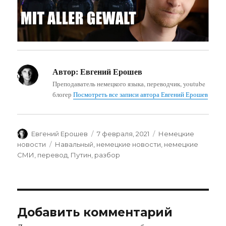
Автор:
Евгений Ерошев
Преподаватель немецкого языка, переводчик, youtube
блогер
Посмотреть все записи автора Евгений Ерошев
Автор
Опубликовано
Рубрики
Евгений Ерошев
7 февраля, 2021
Немецкие
Метки
новости
Навальный
,
немецкие новости
,
немецкие
СМИ
,
перевод
,
Путин
,
разбор
Добавить комментарий