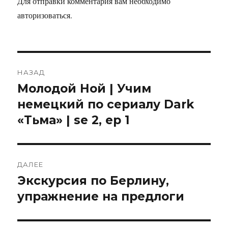
Для отправки комментария вам необходимо
авторизоваться
.
НАЗАД
Молодой Ной | Учим
Предыдущая
запись:
немецкий по сериалу Dark
«Тьма» | se 2, ep 1
ДАЛЕЕ
Экскурсия по Берлину,
Следующая
запись:
упражнение на предлоги