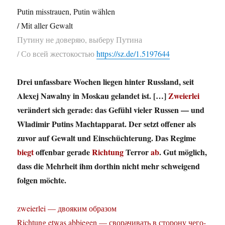
Putin misstrauen, Putin wählen
/ Mit aller Gewalt
Путину не доверяю, выберу Путина
/ Со всей жестокостью
https://sz.de/1.5197644
Drei unfassbare Wochen liegen hinter Russland, seit
Alexej Nawalny in Moskau gelandet ist. […]
Zweierlei
verändert sich gerade: das Gefühl vieler Russen — und
Wladimir Putins Machtapparat. Der setzt offener als
zuvor auf Gewalt und Einschüchterung. Das Regime
biegt
offenbar gerade
Richtung
Terror
ab
. Gut möglich,
dass die Mehrheit ihm dorthin nicht mehr schweigend
folgen möchte.
zweierlei — двояким образом
Richtung etwas abbiegen — сворачивать в сторону чего-