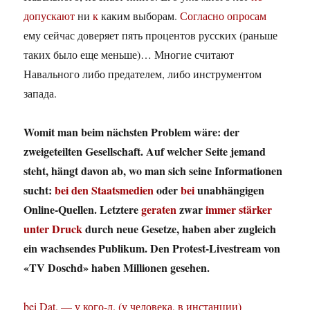
допускают
ни
к
каким выборам.
Согласно опросам
ему сейчас доверяет пять процентов русских (раньше
таких было еще меньше)… Многие считают
Навального либо предателем, либо инструментом
запада.
Womit man beim nächsten Problem wäre: der
zweigeteilten Gesellschaft. Auf welcher Seite jemand
steht, hängt davon ab, wo man sich seine Informationen
sucht:
bei den
Staatsmedien
oder
bei
unabhängigen
Online-Quellen. Letztere
geraten
zwar
immer stärker
unter Druck
durch neue Gesetze, haben aber zugleich
ein wachsendes Publikum. Den Protest-Livestream von
«TV Doschd» haben Millionen gesehen.
bei Dat. — у кого-л. (у человека, в инстанции)