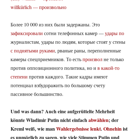
willkürlich — произвольно
Более 10 000 из них были задержаны. Это
зафиксировали
сотни телефонных камер —
удары по
журналистам, удары по людям, которые стоят у стены
с поднятыми руками
, рваные раны, переполненные
камеры спецприемников. То есть
произвол
не только
против оппозиционного политика, но и
в какой-то
степени
против каждого. Такие кадры имеют
потенциал взбудоражить по большому счету
пассивное большинство.
Und was dann? Auch eine aufgerüttelte Mehrheit
könnte Wladimir Putin nicht einfach
abwählen
; der
Kreml weiß, wie man
Wahlergebnisse lenkt
.
Ohnehin
ist
es unmöglich zu sagen, wie viele Stimmen Putin und