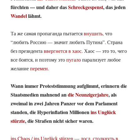
fürchten — und daher das
Schreckgespenst
, das jeden
Wandel
lähmt.
Та же самая пропаганда пытается
внушить
, что
“любить Россию — значит любить Путина”. Страна
без президента
ввергнется в хаос
. Хаос — это то, чего
все боятся, и поэтому это
пугало
парализует любое
желание
перемен
.
Wann immer Proteststimmung aufglimmt, erinnern die
Staatsmedien mahnend an
die Neunzigerjahre
, als
zweimal in zwei Jahren Panzer vor dem Parlament
standen, die Hyperinflation Millionen
ins Unglück
stürzte
, die Straßen nicht sicher waren.
ins Chaos / ins Unglück stürzen — досл. столкнуть в