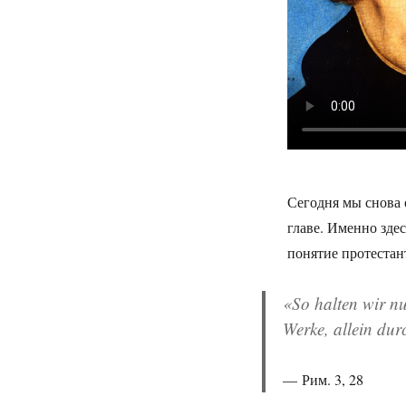
Сегодня мы снова 
главе. Именно зде
понятие протеста
«
So halten wir n
Werke,
allein
durc
Рим. 3, 28