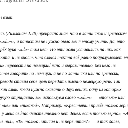
й язык:
сь (Римлянам 3:28) прекрасно знал, что в латинском и греческом
«solum», и папистам не нужно было меня этому учить. Да, это
ёх букв «sola» там нет. Но эти ослы уставились на них, как
орота, и не видят, что смысл текста всё равно подразумевает э
ешь перевести на немецкий ясно и выразительно, без него не
отел говорить по-немецки, а не по-латински или по-гречески,
реводе ставил себе цель передать именно немецкую речь. Так
кий язык: когда нужно сказать о двух вещах, одну из которых
угую отрицаешь, мы используем слово «solum» — «только» или
 «не» или «никакой». Например: «Крестьянин привёз только зерн
, у меня сейчас действительно нет денег, есть только зерно», «
не пил», «Ты только написал и не перечитал?» — и так далее,