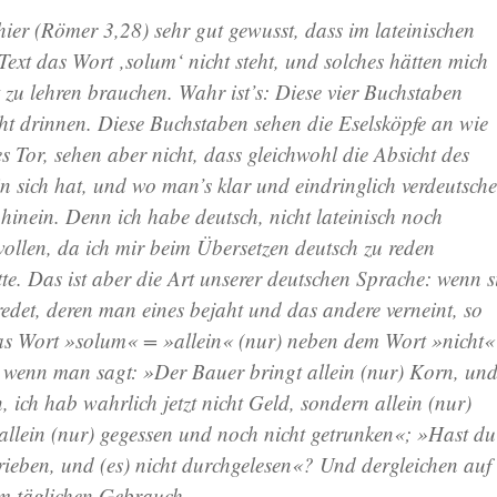
ier (Römer 3,28) sehr gut gewusst, dass im lateinischen
Text das Wort ‚solum‘ nicht steht, und solches hätten mich
t zu lehren brauchen. Wahr ist’s: Diese vier Buchstaben
ht drinnen. Diese Buchstaben sehen die Eselsköpfe an wie
s Tor, sehen aber nicht, dass gleichwohl die Absicht des
 in sich hat, und wo man’s klar und eindringlich verdeutsch
 hinein. Denn ich habe deutsch, nicht lateinisch noch
wollen, da ich mir beim Übersetzen deutsch zu reden
. Das ist aber die Art unserer deutschen Sprache: wenn s
edet, deren man eines bejaht und das andere verneint, so
s Wort »solum« = »allein« (nur) neben dem Wort »nicht«
. wenn man sagt: »Der Bauer bringt allein (nur) Korn, un
, ich hab wahrlich jetzt nicht Geld, sondern allein (nur)
llein (nur) gegessen und noch nicht getrunken«; »Hast du
hrieben, und (es) nicht durchgelesen«? Und dergleichen auf
im täglichen Gebrauch.