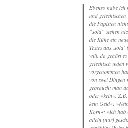
Ebenso habe ich h
und griechischen 
die Papisten nich
“sola” stehen nic
die Kühe ein neue
Textes das ‚sola‘
will, da gehört es
griechisch reden 
vorgenommen hatte
von zwei Dingen r
gebraucht man da
oder »kein«. Z.B
kein Geld«; »Nein
Korn«; »Ich hab a
allein (nur) gesc
unzählige Weise 