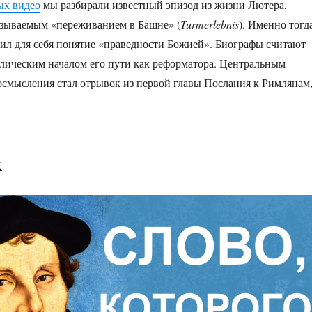
ых видео
мы разбирали известный эпизод из жизни Лютера,
азываемым «переживанием в Башне» (
Turmerlebnis
). Именно тогд
л для себя понятие «праведности Божией». Биографы считают
лическим началом его пути как реформатора. Центральным
 осмысления стал отрывок из первой главы Послания к Римлянам
к