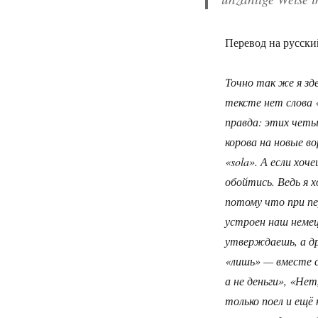
Перевод на русски
Точно так же я зде
тексте нет слова 
правда: этих четыр
корова на новые в
«sola». А если хоч
обойтись. Ведь я х
потому что при пе
устроен наш немец
утверждаешь, а др
«лишь» — вместе с
а не деньги», «Нет
только поел и ещё 