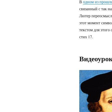
В
одном из прошл
связанный с так н
Лютер переосмысли
этот момент симво
текстом для этого
стих 17.
Видеоуро