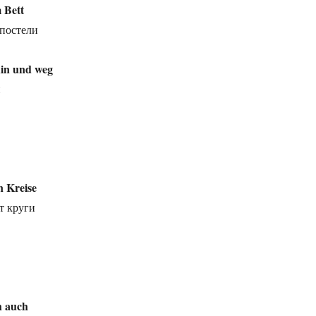
 Bett
постели
hin und weg
н
n Kreise
т круги
h auch