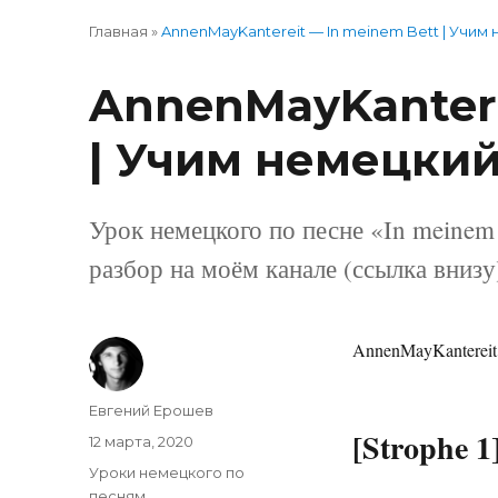
Главная
»
AnnenMayKantereit — In meinem Bett | Учим 
AnnenMayKantere
| Учим немецкий
Урок немецкого по песне «In meinem
разбор на моём канале (ссылка внизу
AnnenMayKantereit
Автор
Евгений Ерошев
[Strophe 1
Опубликовано
12 марта, 2020
Рубрики
Уроки немецкого по
песням