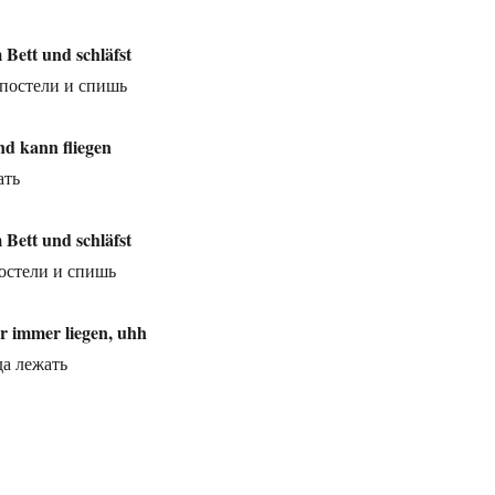
 Bett und schläfst
постели и спишь
nd kann fliegen
ать
 Bett und schläfst
остели и спишь
ür immer liegen, uhh
да лежать