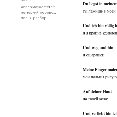
Du liegst in meinem
Метки
AnnenMayKantereit
,
ты лежишь в моей 
немецкий
,
перевод
,
песня
,
разбор
Und ich bin völlig 
и я крайне удивле
Und weg und hin
и ошарашен
Meine Finger male
мои пальцы рисую
Auf deiner Haut
на твоей коже
Und verliebt bin ic