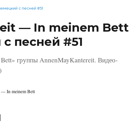
немецкий с песней #51
it — In meinem Bett
 с песней #51
 Bett» группы AnnenMayKantereit. Видео-
)
 — In meinem Bett
]