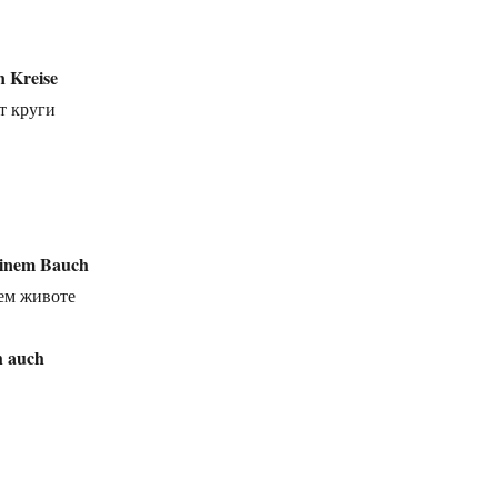
n Kreise
т круги
einem Bauch
ем животе
h auch