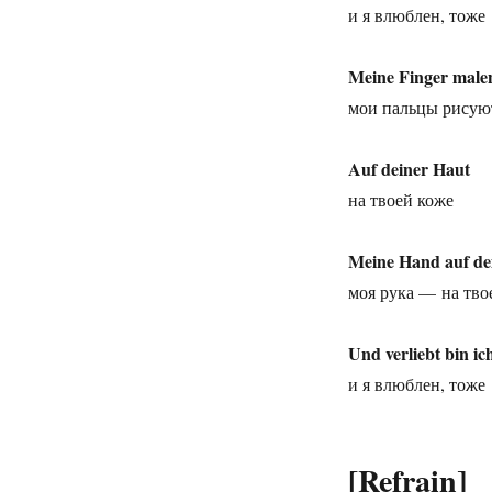
и я влюблен, тоже
Meine Finger male
мои пальцы рисую
Auf deiner Haut
на твоей коже
Meine Hand auf d
моя рука — на тво
Und verliebt bin ic
и я влюблен, тоже
[Refrain]