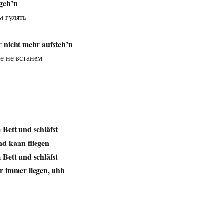
geh’n
м гулять
r nicht mehr aufsteh’n
е не встанем
 Bett und schläfst
nd kann fliegen
 Bett und schläfst
ür immer liegen, uhh