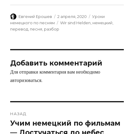
Автор
Опубликовано
Рубрики
Евгений Ерошев
2 апреля, 2020
Уроки
Метки
немецкого по песням
Wir sind Helden
,
немецкий
,
перевод
,
песня
,
разбор
Добавить комментарий
Для отправки комментария вам необходимо
авторизоваться
.
НАЗАД
Учим немецкий по фильмам
Предыдущая
запись:
— Достучаться до небес