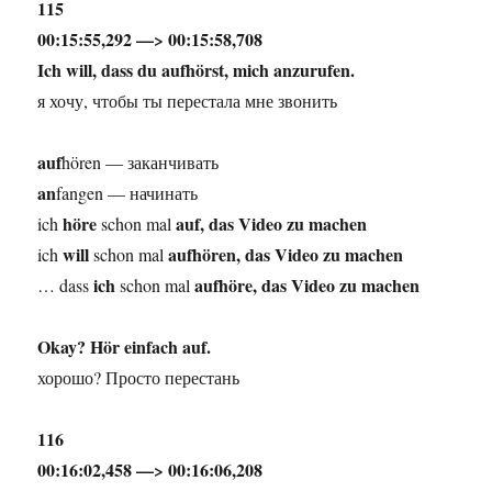
115
00:15:55,292 —> 00:15:58,708
Ich will, dass du aufhörst, mich anzurufen.
я хочу, чтобы ты перестала мне звонить
auf
hören — заканчивать
an
fangen — начинать
höre
auf, das Video zu machen
ich
schon mal
will
aufhören, das Video zu machen
ich
schon mal
ich
aufhöre, das Video zu machen
… dass
schon mal
Okay? Hör einfach auf.
хорошо? Просто перестань
116
00:16:02,458 —> 00:16:06,208