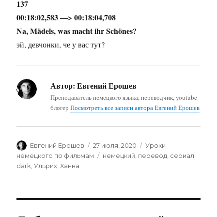
137
00:18:02,583 —> 00:18:04,708
Na, Mädels, was macht ihr Schönes?
эй, девчонки, че у вас тут?
Автор:
Евгений Ерошев
Преподаватель немецкого языка, переводчик, youtube
блогер
Посмотреть все записи автора Евгений Ерошев
Автор
Опубликовано
Рубрики
Евгений Ерошев
27 июля, 2020
Уроки
Метки
немецкого по фильмам
немецкий
,
перевод
,
сериал
dark
,
Ульрих
,
Ханна