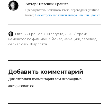
Автор:
Евгений Ерошев
Преподаватель немецкого языка, переводчик, youtube
блогер
Посмотреть все записи автора Евгений Ерошев
Автор
Опубликовано
Рубрики
Евгений Ерошев
18 августа, 2020
Уроки
Метки
немецкого по фильмам
Йонас
,
немецкий
,
перевод
,
сериал dark
,
Шарлотта
Добавить комментарий
Для отправки комментария вам необходимо
авторизоваться
.