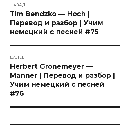
НАЗАД
Tim Bendzko — Hoch |
Предыдущая
запись:
Перевод и разбор | Учим
немецкий с песней #75
ДАЛЕЕ
Herbert Grönemeyer —
Следующая
запись:
Männer | Перевод и разбор |
Учим немецкий с песней
#76