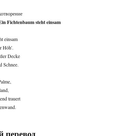
хотворение
Ein Fichtenbaum steht einsam
ht einsam
r Höh’.
eißer Decke
d Schnee.
Palme,
land,
nd trauert
senwand.
й перевод