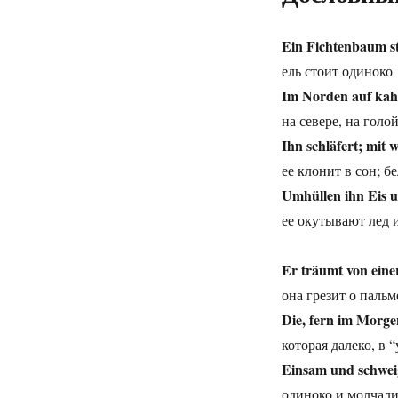
Ein Fichtenbaum s
ель стоит одиноко
Im Norden auf kah
на севере, на голо
Ihn schläfert; mit 
ее клонит в сон; 
Umhüllen ihn Eis 
ее окутывают лед 
Er träumt von eine
она грезит о пальме
Die, fern im Morge
которая далеко, в 
Einsam und schwei
одиноко и молчали