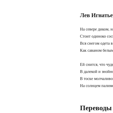
Лев Игнать
На севере диком, 
Стоит одиноко сос
Вся снегом одета 
Как саваном белым
Ей снится, что чуд
В далекой и знойн
В тоске молчаливо
На солнцем палимо
Переводы 