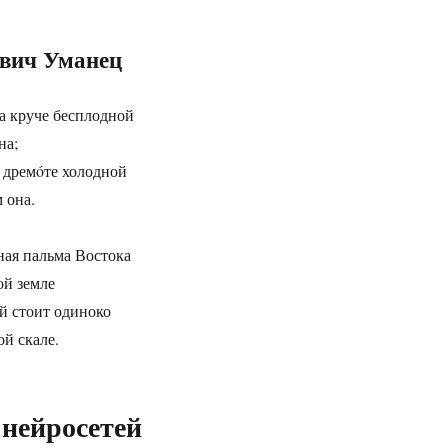
евич Уманец
на круче бесплодной
на;
в дремóте холодной
 она.
ная пальма Востока
ой земле
й стоит одиноко
й скале.
нейросетей