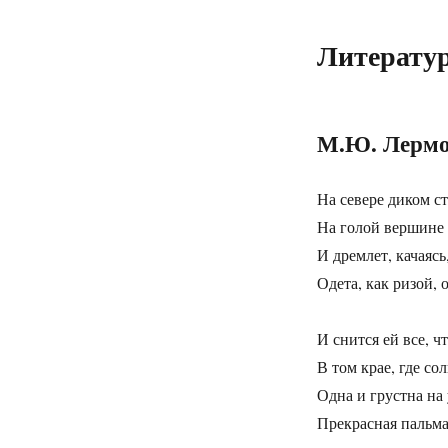
Литератур
М.Ю. Лермо
На севере диком с
На голой вершине 
И дремлет, качаяс
Одета, как ризой, 
И снится ей все, ч
В том крае, где со
Одна и грустна на
Прекрасная пальма