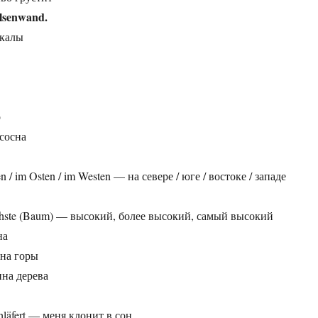
lsenwand.
скалы
о
 сосна
n / im Osten / im Westen — на севере / юге / востоке / западе
öchste (Baum) — высокий, более высокий, самый высокий
на
ина горы
ина дерева
hläfert — меня клонит в сон