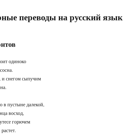
ные переводы на русский язык
нтов
тоит одиноко
сосна.
ь, и снегом сыпучим
она.
то в пустыне далекой,
лнца восход,
 утесе горючем
 растет.