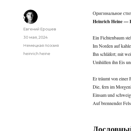
Оригинальное сти
Heinrich Heine — 
Автор
Евгений Ерошев
Опубликовано
Ein Fichtenbaum ste
30 мая, 2024
Рубрики
Im Norden auf kahle
Немецкая поэзия
Метки
Ihn schläfert; mit w
heinrich heine
Umhüllen ihn Eis un
Er träumt von einer 
Die, fern im Morgen
Einsam und schweige
Auf brennender Fel
Дословны