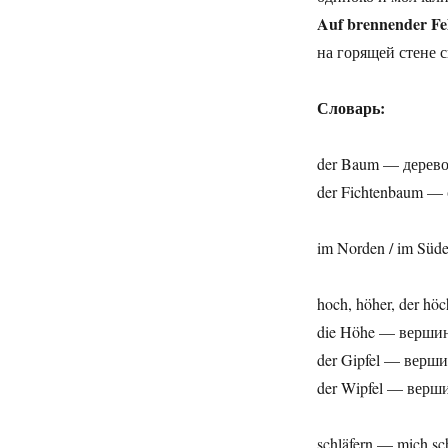
Auf brennender Fe
на горящей стене 
Словарь:
der Baum — дерев
der Fichtenbaum —
im Norden / im Süde
hoch, höher, der h
die Höhe — верши
der Gipfel — верш
der Wipfel — верш
schläfern — mich sc