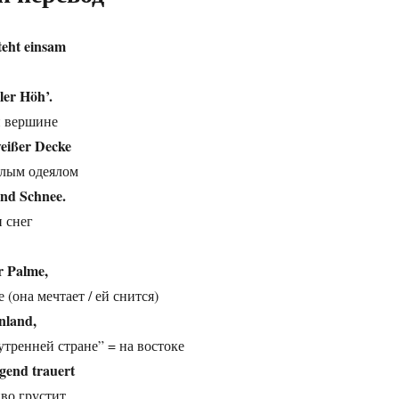
teht einsam
ler Höh’.
й вершине
weißer Decke
белым одеялом
und Schnee.
и снег
r Palme,
 (она мечтает / ей снится)
nland,
“утренней стране” = на востоке
gend trauert
во грустит