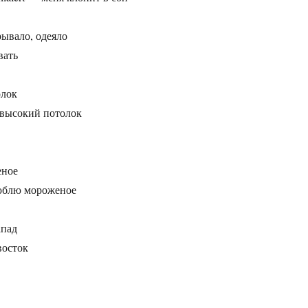
рывало, одеяло
вать
олок
 высокий потолок
еное
люблю мороженое
апад
восток