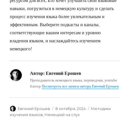
ресурсом для всех, кто хочет улучшить свои языковые
навыки, погрузиться в немецкую культуру и сделать
процесс изучения языка более увлекательным и
эффективным. Выберите подкасты и каналы,
соответствующие вашим интересам и уровню
владения языком, и наслаждайтесь изучением
немецкого!
Автор:
Евгений Ерошев
Преподаватель немецкого языка, переводчик, youtube
блогер
Посмотреть все записи автора Евгений Ерошев
Автор
Опубликовано
Рубрики
Евгений Ерошев
8 октября, 2024
Методики
изучения языков
,
Немецкий на слух