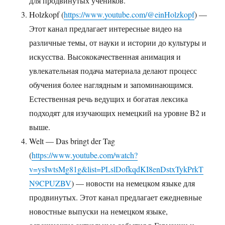
для продвинутых учеников.
Holzkopf (
https://www.youtube.com/@einHolzkopf
) —
Этот канал предлагает интересные видео на
различные темы, от науки и истории до культуры и
искусства. Высококачественная анимация и
увлекательная подача материала делают процесс
обучения более наглядным и запоминающимся.
Естественная речь ведущих и богатая лексика
подходят для изучающих немецкий на уровне B2 и
выше.
Welt — Das bringt der Tag
(
https://www.youtube.com/watch?
v=ysIwtsMg81g&list=PLslDofkqdKI8enDstxTykPrkT
N9CPUZBV
) — новости на немецком языке для
продвинутых. Этот канал предлагает ежедневные
новостные выпуски на немецком языке,