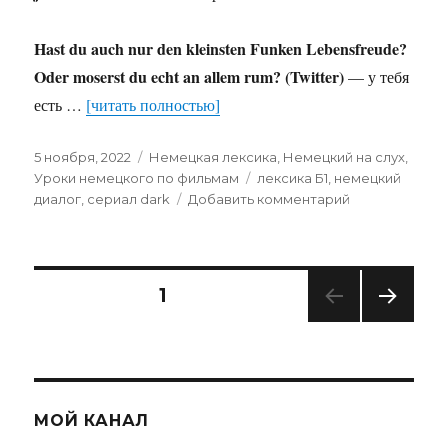
Hast du auch nur den kleinsten Funken Lebensfreude?
Oder moserst du echt an allem rum? (Twitter)
— у тебя
есть …
[читать полностью]
Опубликовано
Рубрики
5 ноября, 2022
Немецкая лексика
,
Немецкий на слух
,
Метки
Уроки немецкого по фильмам
лексика Б1
,
немецкий
к
диалог
,
сериал dark
Добавить комментарий
записи
Разговорный
глагол
MOSERN
СТРАНИЦА
1
|
Урок
СЛЕ
немецкого
ДУЮ
по
ЩАЯ
СТРА
сериалу
НИЦ
«Тьма»
МОЙ КАНАЛ
А