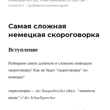
Немецкий на слух
,
Учим немецкий по текстам
к
полиглот
Добавить комментарий
записи
Этот
полиглот
Самая сложная
учит
языки
немецкая скороговорка
БЫСТРЕЕ
ВСЕХ!
Лука
Вступление
Лампариелло
Разбираем самую длинную и сложную немецкую
скороговорку! Как же будет “скороговорка” по-
немецки?
скороговорка — der Zungenbrecher (досл. “ломатель
языка”) / der Schnellsprecher