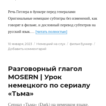
Речь Гитлера в бункере перед генералами
Оригинальные немецкие субтитры без изменений, как
говорят в фильме, и дословный перевод субтитров на
русский язык.…
[читать полностью]
Опубликовано
Рубрики
Метки
10 января, 2023
Немецкий на слух
фильм Бункер
к
Добавить комментарий
записи
Знаменитый
фрагмент
Разговорный глагол
из
фильма
MOSERN | Урок
“Der
немецкого по сериалу
Untergang”
(рус.
«Тьма»
“Бункер”)
—
Сериал «Тьма» (Dark) на немецком языке,
Речь