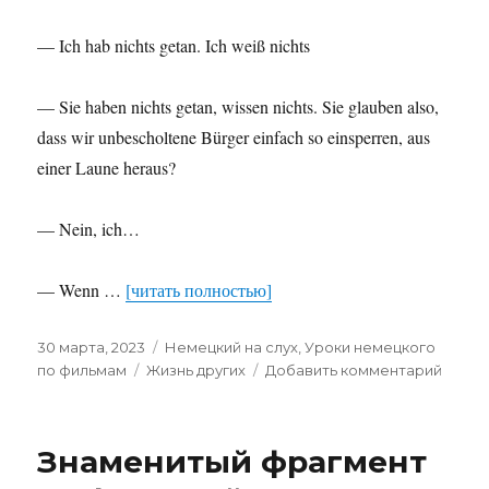
— Ich hab nichts getan. Ich weiß nichts
— Sie haben nichts getan, wissen nichts. Sie glauben also,
dass wir unbescholtene Bürger einfach so einsperren, aus
einer Laune heraus?
— Nein, ich…
— Wenn …
[читать полностью]
Опубликовано
Рубрики
30 марта, 2023
Немецкий на слух
,
Уроки немецкого
Метки
к
по фильмам
Жизнь других
Добавить комментарий
запис
Допр
из
Знаменитый фрагмент
фильм
«Жизн