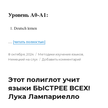
Уровень A0-A1:
Deutsch lernen
…
[читать полностью]
Опубликовано
Рубрики
8 октября, 2024
Методики изучения языков
,
к
Немецкий на слух
Добавить комментарий
записи
Лучшие
немецкие
Этот полиглот учит
подкасты
—
языки БЫСТРЕЕ ВСЕХ!
большой
Лука Лампариелло
обзор