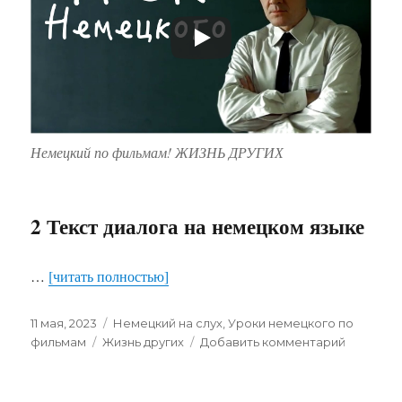
Немецкий по фильмам! ЖИЗНЬ ДРУГИХ
2 Текст диалога на немецком языке
…
[читать полностью]
Опубликовано
Рубрики
11 мая, 2023
Немецкий на слух
,
Уроки немецкого по
Метки
к
фильмам
Жизнь других
Добавить комментарий
записи
Урок
немецко