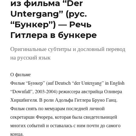
из фильма “Der
други
Untergang” (рус.
Das
Leben
“Бункер”) — Речь
der
Ander
Гитлера в бункере
—
часть
Оригинальные субтитры и дословный перевод
1
на русский язык
О фильме
Фильм “Бункер” (auf Deutsch “der Untergang” in English
“Downfall”, 2003-2004) режиссера австрийца Оливера
Хиршбигеля. В роли Адольфа Гитлера Бруно Ганц.
Фильм снять по мемуарам последней личной
секретарши Фюрера, которая была свидетельницей
многих событий и оставалась с ним почти до самого
конца.