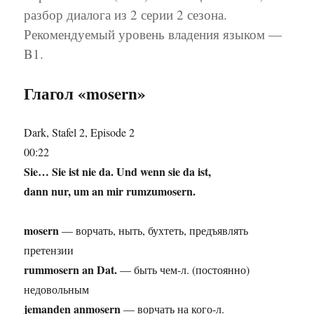
Гитлера
разбор диалога из 2 серии 2 сезона.
в
Рекомендуемый уровень владения языком —
бункере
B1.
Глагол «mosern»
Dark, Stafel 2, Episode 2
00:22
Sie… Sie ist nie da. Und wenn sie da ist,
dann nur, um an mir rumzumosern.
mosern
— ворчать, ныть, бухтеть, предъявлять
претензии
rummosern an Dat.
— быть чем-л. (постоянно)
недовольным
jemanden anmosern
— ворчать на кого-л.