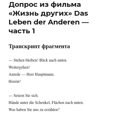
Допрос из фильма
по
фильму
«Жизнь других» Das
«Жизнь
Leben der Anderen —
других»
—
часть 1
диалог
2
Транскрипт фрагмента
— Stehen bleiben! Blick nach unten.
Weitergehen!
Anrede — Herr Hauptmann.
Herein!
— Setzen Sie sich.
Hände unter die Schenkel, Flächen nach unten.
Was haben Sie uns zu erzählen?