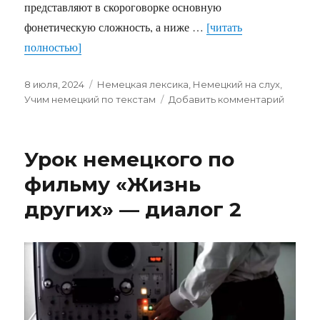
представляют в скороговорке основную
фонетическую сложность, а ниже …
[читать
полностью]
Опубликовано
Рубрики
8 июля, 2024
Немецкая лексика
,
Немецкий на слух
,
к
Учим немецкий по текстам
Добавить комментарий
записи
Самая
сложн
Урок немецкого по
немецк
скорог
фильму «Жизнь
других» — диалог 2