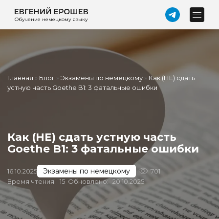
Обучение немецкому языку
Главная
»
Блог
»
Экзамены по немецкому
»
Как (НЕ) сдать
устную часть Goethe B1: 3 фатальные ошибки
Как (НЕ) сдать устную часть
Goethe B1: 3 фатальные ошибки
Экзамены по немецкому
16.10.2025
701
Время чтения:
15
Обновлено:
20.10.2025