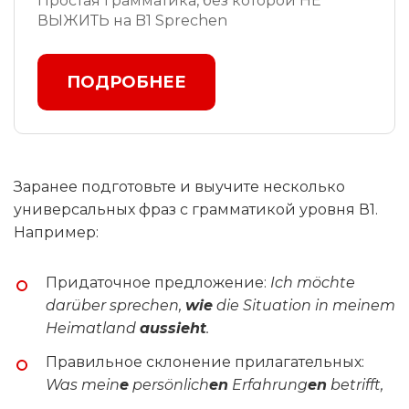
Простая грамматика, без которой НЕ
ВЫЖИТЬ на B1 Sprechen
ПОДРОБНЕЕ
Заранее подготовьте и выучите несколько
универсальных фраз с грамматикой уровня В1.
Например:
Придаточное предложение:
Ich möchte
darüber sprechen,
wie
die Situation in meinem
Heimatland
aussieht
.
Правильное склонение прилагательных:
Was mein
e
persönlich
en
Erfahrung
en
betrifft,
…