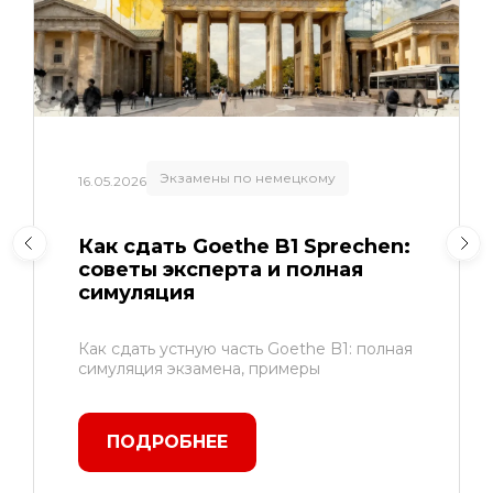
Изучение немецкого
12.05.2026
От думскроллинга к
немецкому: медитативный
метод вдумчивого письма
Как превратить зависимость от
смартфона в свободный немецкий?
Узнайте о
ПОДРОБНЕЕ