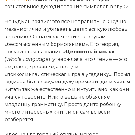
сознательное декодирование символов в звуки.
Но Гудман заявил: это всё неправильно! Скучно,
механистично и убивает в детях всякую любовь
к чтению. Он называл чтение по звукам
«бессмысленным бормотанием». Его теория,
получившая название
«Целостный язык»
(
Whole Language
), утверждала, что чтение — это
не декодирование, а по сути
«психолингвистическая игра в угадайку». Посыл
Гудмана был созвучен духу времени: дети учатся
читать так же естественно и интуитивно, как они
учатся говорить. Никто ведь не объясняет
младенцу грамматику. Просто дайте ребенку
много интересных книг, и он сам во всем
разберется.
Идея нашла горячий отклик. Вскоре