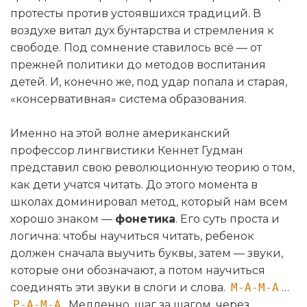
протесты против устоявшихся традиций. В
воздухе витал дух бунтарства и стремления к
свободе. Под сомнение ставилось всё — от
прежней политики до методов воспитания
детей. И, конечно же, под удар попала и старая,
«консервативная» система образования.
Именно на этой волне американский
профессор лингвистики Кеннет Гудман
представил свою революционную теорию о том,
как дети учатся читать. До этого момента в
школах доминировал метод, который нам всем
хорошо знаком —
фонетика
. Его суть проста и
логична: чтобы научиться читать, ребенок
должен сначала выучить буквы, затем — звуки,
которые они обозначают, а потом научиться
соединять эти звуки в слоги и слова.
М-А-М-А
…
Р-А-М-А
. Медленно, шаг за шагом, через