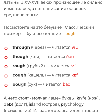
латынь. В XV-XVII веках произношение сильно
изменилось, а вот написание осталось
средневековым.
Посмотрите на это безумие. Классический
пример — буквосочетание
-ough
:
through
(через) — читается
θruː
though
(хотя) — читается
ðəʊ
rough
(грубый) — читается
rʌf
cough
(кашель) — читается
kɒf
bough
(сук) — читается
baʊ
А чего стоят «молчаливые» буквы:
k
nife (нож),
de
b
t (долг), i
s
land (остров),
p
sychology
(психология). Из-за этого хаоса идея «просто