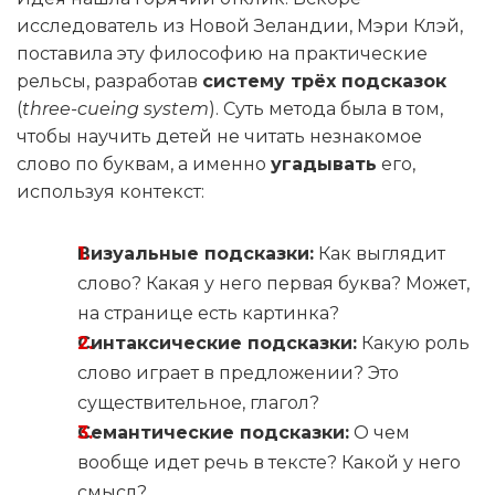
исследователь из Новой Зеландии, Мэри Клэй,
поставила эту философию на практические
рельсы, разработав
систему трёх подсказок
(
three-cueing system
). Суть метода была в том,
чтобы научить детей не читать незнакомое
слово по буквам, а именно
угадывать
его,
используя контекст:
Визуальные подсказки:
Как выглядит
слово? Какая у него первая буква? Может,
на странице есть картинка?
Синтаксические подсказки:
Какую роль
слово играет в предложении? Это
существительное, глагол?
Семантические подсказки:
О чем
вообще идет речь в тексте? Какой у него
смысл?