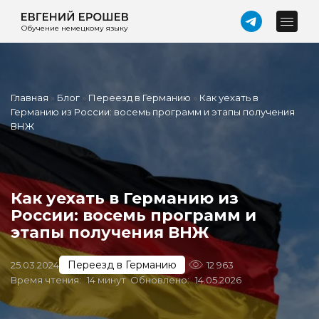
Обучение немецкому языку
Главная
»
Блог
»
Переезд в Германию
»
Как уехать в
Германию из России: восемь программ и этапы получения
ВНЖ
Как уехать в Германию из
России: восемь программ и
этапы получения ВНЖ
Переезд в Германию
25.03.2024
12 963
Время чтения:
14 минут
Обновлено:
14.05.2026