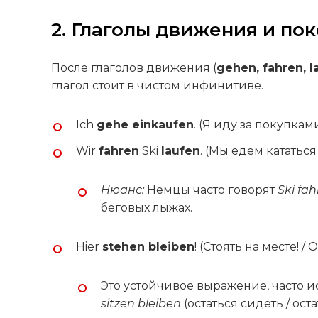
2. Глаголы движения и пок
После глаголов движения (
gehen, fahren, 
глагол стоит в чистом инфинитиве.
Ich
gehe einkaufen
. (Я иду за покупкам
Wir
fahren
Ski
laufen
. (Мы едем кататься
Нюанс:
Немцы часто говорят
Ski fa
беговых лыжах.
Hier
stehen bleiben
! (Стоять на месте! /
Это устойчивое выражение, часто 
sitzen bleiben
(остаться сидеть / оста