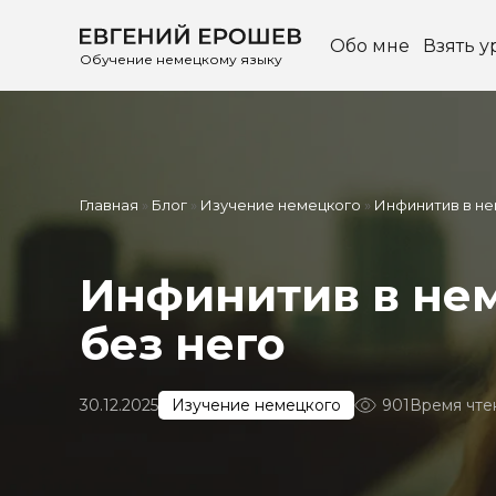
Обо мне
Взять у
Обучение немецкому языку
Главная
»
Блог
»
Изучение немецкого
»
Инфинитив в не
Инфинитив в нем
без него
Время чте
30.12.2025
Изучение немецкого
901