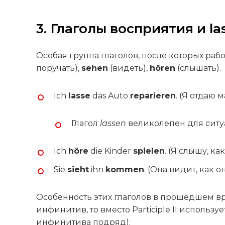
3. Глаголы восприятия и la
Особая группа глаголов, после которых рабо
поручать),
sehen
(видеть),
hören
(слышать).
Ich
lasse
das Auto
reparieren
. (Я отдаю 
Глагол
lassen
великолепен для ситуа
Ich
höre
die Kinder
spielen
. (Я слышу, ка
Sie
sieht
ihn
kommen
. (Она видит, как о
Особенность этих глаголов в прошедшем вр
инфинитив, то вместо Participle II используе
инфинитива подряд):