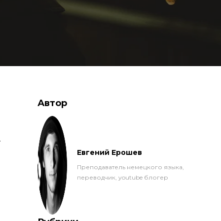
Автор
.
Евгений Ерошев
Преподаватель немецкого языка,
переводчик, youtube блогер