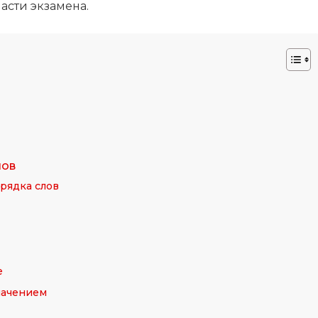
асти экзамена.
лов
рядка слов
е
начением