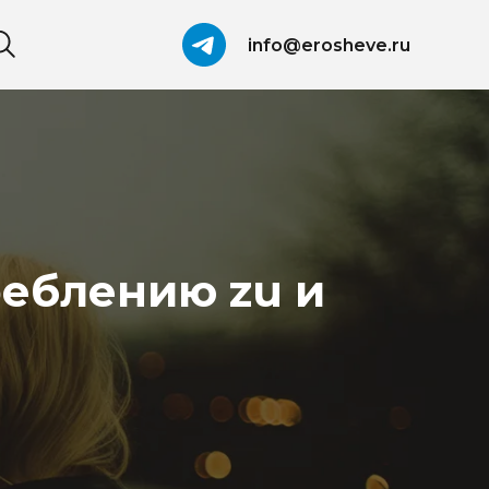
info@erosheve.ru
реблению zu и