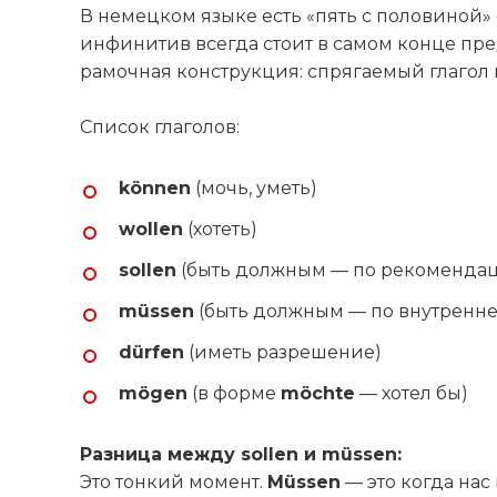
В немецком языке есть «пять с половиной»
инфинитив всегда стоит в самом конце п
рамочная конструкция: спрягаемый глагол 
Список глаголов:
können
(мочь, уметь)
wollen
(хотеть)
sollen
(быть должным — по рекомендац
müssen
(быть должным — по внутренне
dürfen
(иметь разрешение)
mögen
(в форме
möchte
— хотел бы)
Разница между sollen и müssen:
Это тонкий момент.
Müssen
— это когда нас