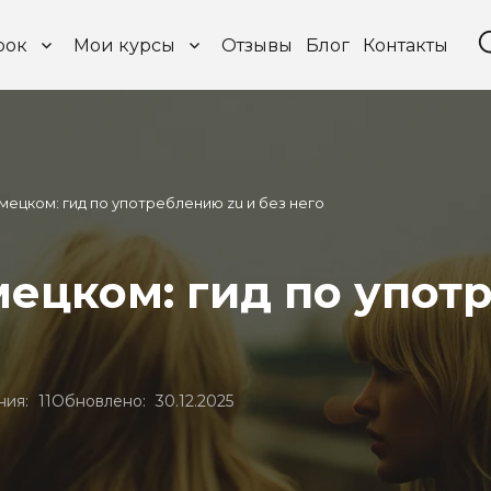
рок
Мои курсы
Отзывы
Блог
Контакты
мецком: гид по употреблению zu и без него
ецком: гид по упот
ния:
11
Обновлено:
30.12.2025