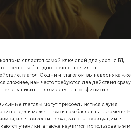
кая тема является самой ключевой для уровня B1,
тественно, я бы однозначно ответил: это
йствие, глагол. С одним глаголом вы наверняка уже
ся сложнее, нам часто требуются два действия сразу
т него зависит — это и есть наш инфинитив.
зависимые глаголы могут присоединяться двумя
таница здесь может стоить вам баллов на экзамене. В
авила, но и тонкости порядка слов, пунктуации и
каются ученики, а также научимся использовать эти