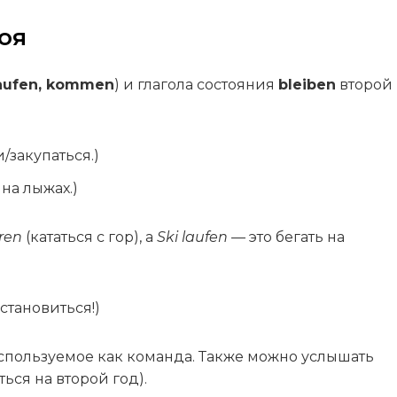
оя
laufen, kommen
) и глагола состояния
bleiben
второй
и/закупаться.)
 на лыжах.)
hren
(кататься с гор), а
Ski laufen
— это бегать на
 Остановиться!)
используемое как команда. Также можно услышать
ться на второй год).