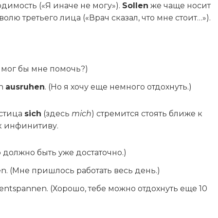
димость («Я иначе не могу»).
Sollen
же чаще носит
лю третьего лица («Врач сказал, что мне стоит…»).
не мог бы мне помочь?)
en
ausruhen
. (Но я хочу еще немного отдохнуть.)
астица
sich
(здесь
mich
) стремится стоять ближе к
к инфинитиву.
го должно быть уже достаточно.)
en. (Мне пришлось работать весь день.)
n entspannen. (Хорошо, тебе можно отдохнуть еще 10