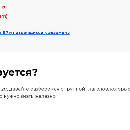
… zu
rn)
т 97% готовящихся к экзамену
зуется?
е
zu
, давайте разберемся с группой глаголов, которы
ую нужно знать железно.