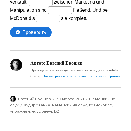
Автор:
Евгений Ерошев
Преподаватель немецкого языка, переводчик, youtube
блогер
Посмотреть все записи автора Евгений Ерошев
Автор
Опубликовано
Рубрики
Евгений Ерошев
30 марта, 2021
Немецкий на
Метки
слух
аудирование
,
немецкий на слух
,
транскрипт
,
упражнение
,
уровень B2