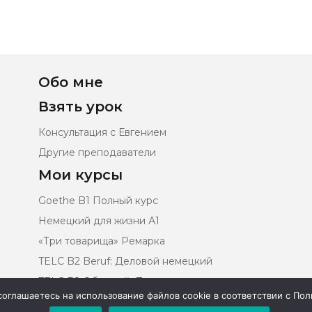
Обо мне
Взять урок
Консультация с Евгением
Другие преподаватели
Мои курсы
Goethe B1 Полный курс
Немецкий для жизни А1
«Три товарища» Ремарка
TELC B2 Beruf: Деловой немецкий
TELC B2 Обычный: Презентации
 соглашаетесь на использование файлов cookie в соответствии с П
Гайд по ChatGPT