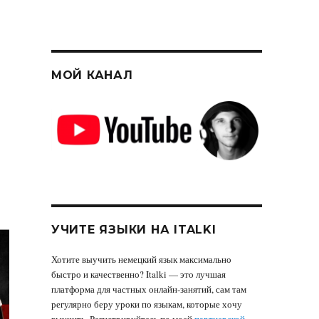
МОЙ КАНАЛ
УЧИТЕ ЯЗЫКИ НА ITALKI
Хотите выучить немецкий язык максимально
быстро и качественно? Italki — это лучшая
платформа для частных онлайн-занятий, сам там
регулярно беру уроки по языкам, которые хочу
выучить. Регистрируйтесь по моей
партнерской