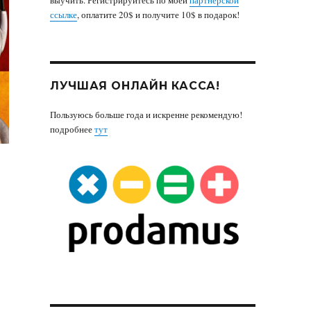
ссылке
, оплатите 20$ и получите 10$ в подарок!
ЛУЧШАЯ ОНЛАЙН КАССА!
Пользуюсь больше года и искренне рекомендую!
подробнее
тут