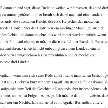
 daran an und sagt, diese Tradition wollen wir fortsetzen, das sind drei
ch zusammengehören, und er beruft sich dabei auch auf einen anderen
slands, des russischen Reichs, der erste Herrscher des modernen
eter der Große. Peter der Große war ein mächtiger Mann und auch er
großes Gebiet und daran möchte, das wird immer wieder deutlich, wenn
dimir Putin anknüpfen, er möchte diese drei Länder Russland, Belarus
ammenführen, vielleicht nicht unbedingt zu einem Land, zu einem
dest verwaltungstechnisch zusammenführen und er möchte die
 diese drei Länder.
utlich, wenn man sich seine Rede anhört, seine inzwischen berüchtigt
n hat am 21 Februar kurz vor dem Angriff Russlands auf die Ukraine, d
e aufgerollt, zum Teil die Geschichte Russlands aber insbesondere auch
kraine, und er hat Folgendes gesagt: Ich möchte darauf hinweisen, das
icht nur ein Nachbarland ist, sie ist ein integraler Bestandteil unserer