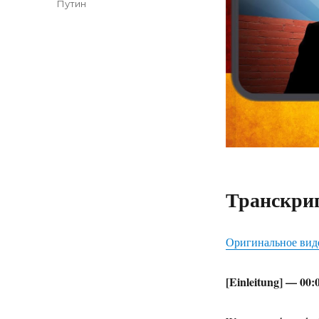
Путин
Транскрип
Оригинальное вид
[Einleitung] — 00: