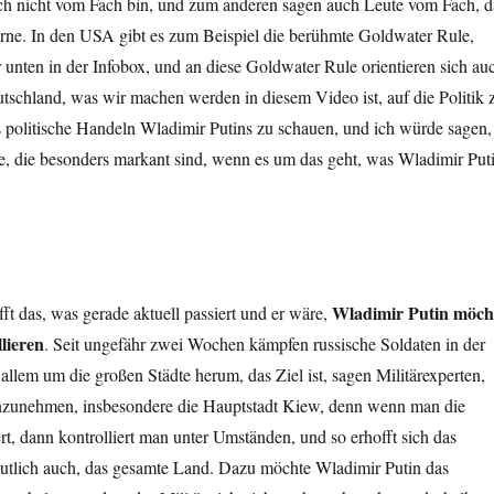
ich nicht vom Fach bin, und zum anderen sagen auch Leute vom Fach, d
erne. In den USA gibt es zum Beispiel die berühmte Goldwater Rule,
r unten in der Infobox, und an diese Goldwater Rule orientieren sich au
utschland, was wir machen werden in diesem Video ist, auf die Politik 
s politische Handeln Wladimir Putins zu schauen, und ich würde sagen,
te, die besonders markant sind, wenn es um das geht, was Wladimir Put
Wladimir Putin möch
fft das, was gerade aktuell passiert und er wäre,
lieren
. Seit ungefähr zwei Wochen kämpfen russische Soldaten in der
allem um die großen Städte herum, das Ziel ist, sagen Militärexperten,
inzunehmen, insbesondere die Hauptstadt Kiew, denn wenn man die
ert, dann kontrolliert man unter Umständen, und so erhofft sich das
utlich auch, das gesamte Land. Dazu möchte Wladimir Putin das