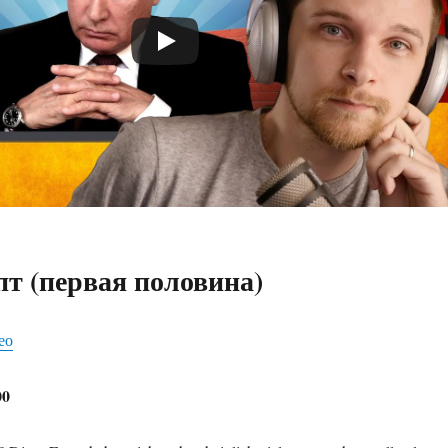
т (первая половина)
ео
00