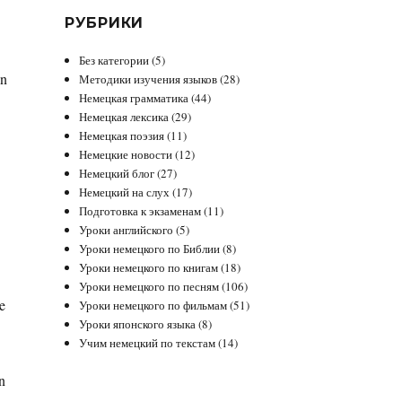
РУБРИКИ
Без категории
(5)
in
Методики изучения языков
(28)
Немецкая грамматика
(44)
Немецкая лексика
(29)
Немецкая поэзия
(11)
Немецкие новости
(12)
Немецкий блог
(27)
Немецкий на слух
(17)
Подготовка к экзаменам
(11)
Уроки английского
(5)
Уроки немецкого по Библии
(8)
Уроки немецкого по книгам
(18)
Уроки немецкого по песням
(106)
e
Уроки немецкого по фильмам
(51)
Уроки японского языка
(8)
Учим немецкий по текстам
(14)
n