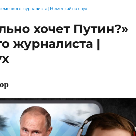
немецкого журналиста | Немецкий на слух
льно хочет Путин?»
о журналиста |
ух
ор