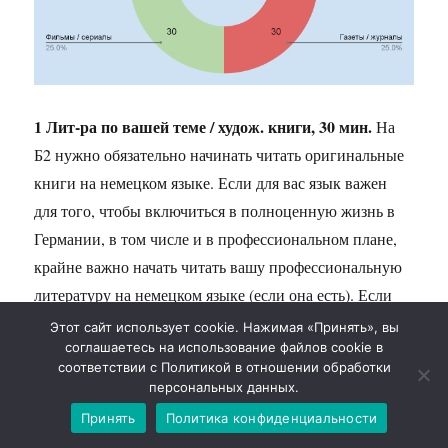
1 Лит-ра по вашей теме / худож. книги, 30 мин.
На
Б2 нужно обязательно начинать читать оригинальные
книги на немецком языке. Если для вас язык важен
для того, чтобы включиться в полноценную жизнь в
Германии, в том числе и в профессиональном плане,
крайне важно начать читать вашу профессиональную
литературу на немецком языке (если она есть). Если
же по вашей профессиональной теме спец. литературы
Этот сайт использует cookie. Нажимая «Принять», вы
соглашаетесь на использование файлов cookie в
нет или вам читать ее неинтересно, то читайте
соответствии с Политикой в отношении обработки
художественную литературу. Желательно, конечно,
персональных данных.
брать современную литературу (лучше не классику до
Принять
Политика конфиденциальности
XX века! Только если ОООЧЕНЬ нравится), можно