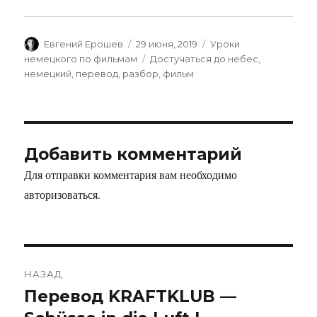
Автор
Опубликовано
Рубрики
Евгений Ерошев
29 июня, 2019
Уроки
Метки
немецкого по фильмам
Достучаться до небес
,
немецкий
,
перевод
,
разбор
,
фильм
Добавить комментарий
Для отправки комментария вам необходимо
авторизоваться
.
НАЗАД
Перевод KRAFTKLUB —
Предыдущая
запись: