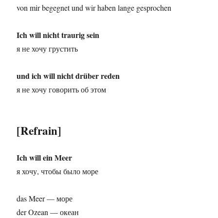
von mir begegnet und wir haben lange gesprochen
Ich will nicht traurig sein
я не хочу грустить
und ich will nicht drüber reden
я не хочу говорить об этом
[Refrain]
Ich will ein Meer
я хочу, чтобы было море
das Meer — море
der Ozean — океан