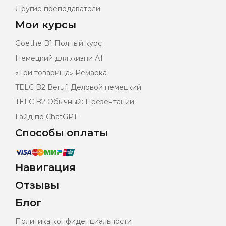
Другие преподаватели
Мои курсы
Goethe B1 Полный курс
Немецкий для жизни А1
«Три товарища» Ремарка
TELC B2 Beruf: Деловой немецкий
TELC B2 Обычный: Презентации
Гайд по ChatGPT
Способы оплаты
Навигация
Отзывы
Блог
Политика конфиденциальности