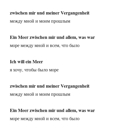
zwischen mir und meiner Vergangenheit
между мной и моим прошлым
Ein Meer zwischen mir und allem, was war
море между мной и всем, что было
Ich will ein Meer
я хочу, чтобы было море
zwischen mir und meiner Vergangenheit
между мной и моим прошлым
Ein Meer zwischen mir und allem, was war
море между мной и всем, что было