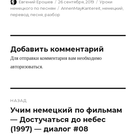
Автор
Опубликовано
Рубрики
Евгений Ерошев
26 сентября, 2019
Уроки
Метки
немецкого по песням
AnnenMayKantereit
,
немецкий
,
перевод
,
песня
,
разбор
Добавить комментарий
Для отправки комментария вам необходимо
авторизоваться
.
НАЗАД
Учим немецкий по фильмам
Предыдущая
запись:
— Достучаться до небес
(1997) — диалог #08