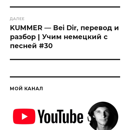
ДАЛЕЕ
KUMMER — Bei Dir, перевод и
Следующая
запись:
разбор | Учим немецкий с
песней #30
МОЙ КАНАЛ