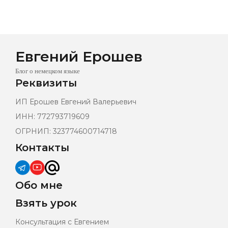
Евгений Ерошев
Блог о немецком языке
Реквизиты
ИП Ерошев Евгений Валерьевич
ИНН: 772793719609
ОГРНИП: 323774600714718
Контакты
Обо мне
Взять урок
Консультация с Евгением