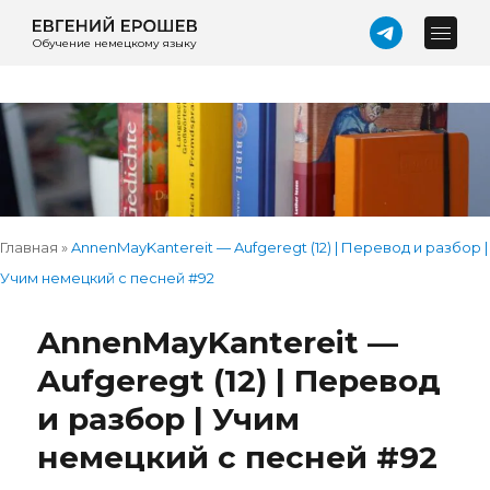
Обучение немецкому языку
Главная
»
AnnenMayKantereit — Aufgeregt (12) | Перевод и разбор |
Учим немецкий с песней #92
AnnenMayKantereit —
Aufgeregt (12) | Перевод
и разбор | Учим
немецкий с песней #92