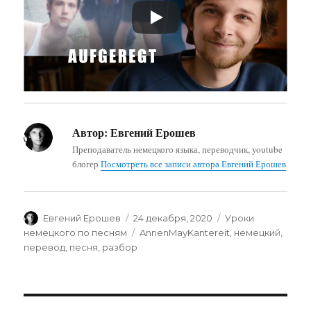
Автор:
Евгений Ерошев
Преподаватель немецкого языка, переводчик, youtube
блогер
Посмотреть все записи автора Евгений Ерошев
Автор
Опубликовано
Рубрики
Евгений Ерошев
24 декабря, 2020
Уроки
Метки
немецкого по песням
AnnenMayKantereit
,
немецкий
,
перевод
,
песня
,
разбор