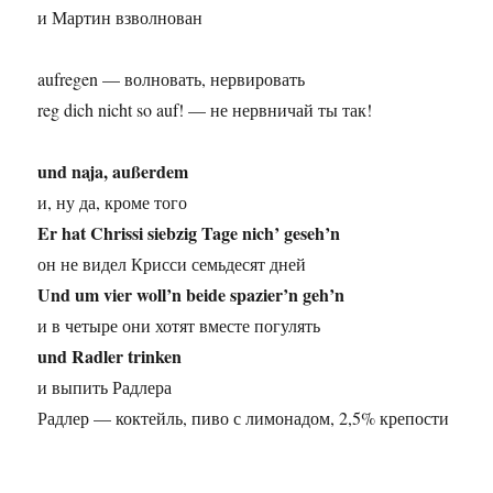
и Мартин взволнован
aufregen — волновать, нервировать
reg dich nicht so auf! — не нервничай ты так!
und naja, außerdem
и, ну да, кроме того
Er hat Chrissi siebzig Tage nich’ geseh’n
он не видел Крисси семьдесят дней
Und um vier woll’n beide spazier’n geh’n
и в четыре они хотят вместе погулять
und Radler trinken
и выпить Радлера
Радлер — коктейль, пиво с лимонадом, 2,5% крепости