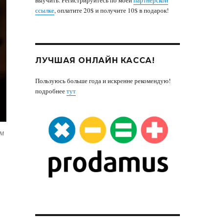
ссылке
, оплатите 20$ и получите 10$ в подарок!
ЛУЧШАЯ ОНЛАЙН КАССА!
Пользуюсь больше года и искренне рекомендую!
подробнее
тут
ам