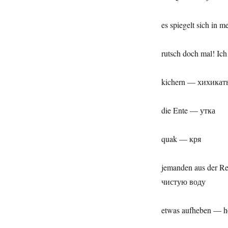
es spiegelt sich in
rutsch doch mal! Ic
kichern — хихикат
die Ente — утка
quak — кря
jemanden aus der R
чистую воду
etwas aufheben — h