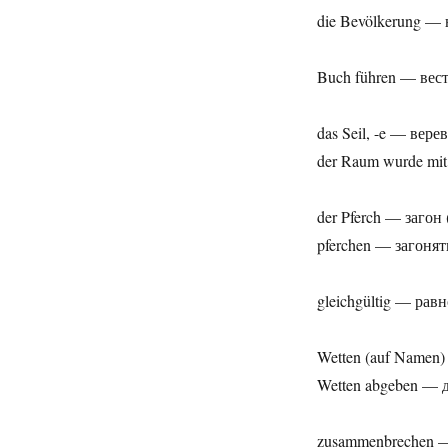
die Bevölkerung —
Buch führen — вес
das Seil, -e — вере
der Raum wurde mit
der Pferch — загон 
pferchen — загонят
gleichgültig — ра
Wetten (auf Namen
Wetten abgeben — 
zusammenbrechen —