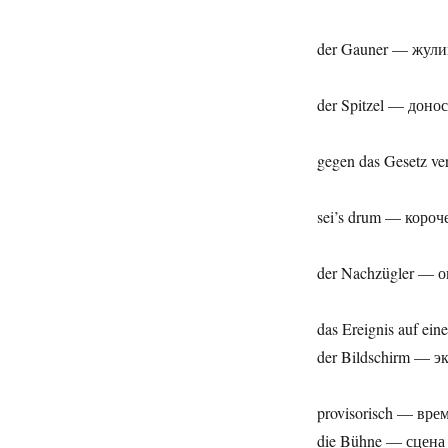
der Gauner — жули
der Spitzel — доно
gegen das Gesetz v
sei’s drum — короч
der Nachzügler — 
das Ereignis auf ei
der Bildschirm — э
provisorisch — вр
die Bühne — сцена