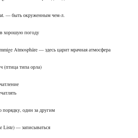
Dat. — быть окруженным чем-л.
— в хорошую погоду
 grimmige Atmosphäre — здесь царит мрачная атмосфера
ч (птица типа орла)
ечатление
ечатлять
о порядку, один за другим
ine Liste) — записываться