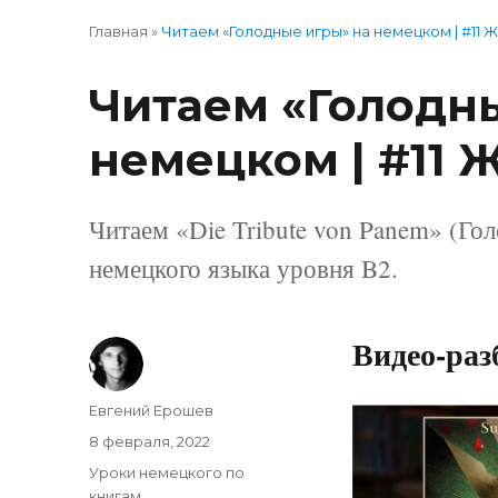
Главная
»
Читаем «Голодные игры» на немецком | #11 
Читаем «Голодн
немецком | #11 
Читаем «Die Tribute von Panem» (Го
немецкого языка уровня B2.
Видео-раз
Автор
Евгений Ерошев
Опубликовано
8 февраля, 2022
Рубрики
Уроки немецкого по
книгам