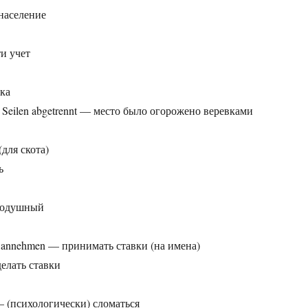
 население
ти учет
вка
 Seilen abgetrennt — место было огорожено веревками
(для скота)
ь
внодушный
) annehmen — принимать ставки (на имена)
делать ставки
 (психологически) сломаться