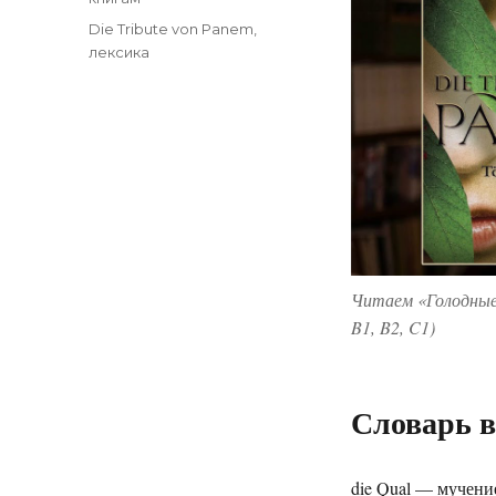
Метки
Die Tribute von Panem
,
лексика
Читаем «Голодные 
B1, B2, C1)
Словарь 
die Qual — мучени