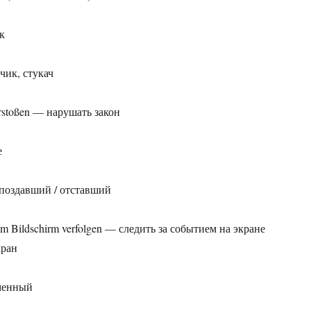
к
счик, стукач
erstoßen — нарушать закон
е
опоздавший / отставший
nem Bildschirm verfolgen — следить за событием на экране
кран
еменный