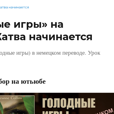
Жатва начинается
ые игры» на
Жатва начинается
лодные игры) в немецком переводе. Урок
бор на ютьюбе