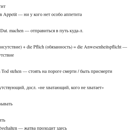
тит
en Appetit — ни у кого нет особо аппетита
u Dat. machen — отправиться в путь куда-л.
исутствие) + die Pflich (обязанность) = die Anwesenheitspflicht —
утствие
m Tod stehen — стоять на пороге смерти / быть присмерти
сутствующий, досл. «не хватающий, кого не хватает»
вывать
ить
 abgehalten — жатва проходит здесь